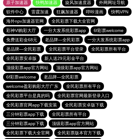
原子加速器
快鸭加速器
旋风加速度器
外网网址导航
软件中心
雷霆加速
狂飙加速器
哔咔漫画
快鸭VPN
海外npv加速器官网
全民彩票下载大全官网
彩神Vl购彩大厅
一分大发系统彩票app
6f彩票welcome
免费送彩金68元
老品牌—全民彩票
一分大发系统彩票app
老品牌—全民彩票
全民彩票平台登录
全民彩票所有平台
全民彩票安卓版
新人送29元彩金平台
顶级彩票app官方网站
顶级彩票app官方网站
6f彩票welcome
老品牌—全民彩票
welcome盈彩购彩大厅广东
全民彩票所有平台
全民彩票平台是真的吗
全民彩票官网最新登录入口
全民彩票官网app下载安装
全民彩票安卓版下载
三分钟彩票app下载
全民彩票所有平台
三分钟彩票app下载
顶级彩票app官方网站
全民彩票下载大全官网
全民彩票版本官方下载