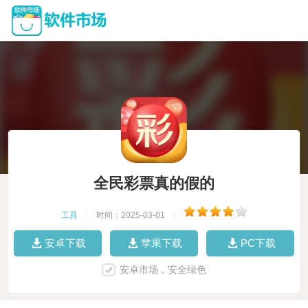
全民彩票真的假的
工具
|
时间：2025-03-01
|
安卓下载
苹果下载
PC下载
安卓市场，安全绿色