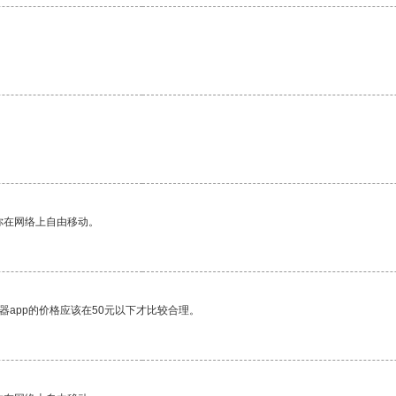
你在网络上自由移动。
器app的价格应该在50元以下才比较合理。