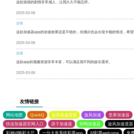
这款游戏的剧情非常感人，让我久久不能忘怀。
2025-03-06
游客
这款加速器app的加速效果还是不错的，但偶尔也会出现卡顿的情况，希
2025-03-06
游客
这款app的视频资源非常丰富，可以满足我不同的娱乐需求。
2025-03-06
友情链接
网站地图
QuickQ
旋风加速度器
旋风加速
坚果加速器
快连加速器官网入口
原子加速器
快鸭加速器
旋风加速度器
彩神Vl购彩大厅
一分大发系统彩票app
6f彩票welcome
免费