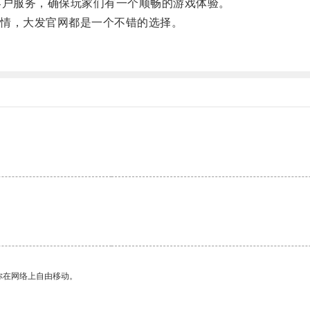
户服务，确保玩家们有一个顺畅的游戏体验。
情，大发官网都是一个不错的选择。
。
你在网络上自由移动。