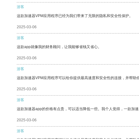
游客
这款加速器VPM应用程序已经为我们带来了无限的隐私和安全性保护。
2025-03-06
游客
这款app就像我的财务顾问，让我能够省钱又省心。
2025-03-06
游客
这款加速器VPM应用程序可以给你提供最高速度和安全性的连接，并帮助
2025-03-06
游客
这款加速器app的价格有点贵，可以适当降低一些。我个人觉得，一款加速
2025-03-06
游客