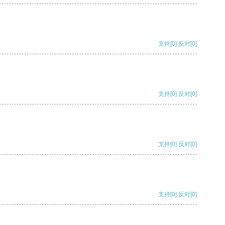
支持
[0]
反对
[0]
支持
[0]
反对
[0]
支持
[0]
反对
[0]
支持
[0]
反对
[0]