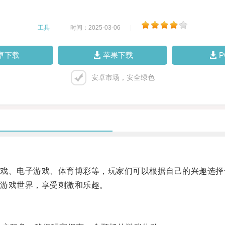
工具
|
时间：2025-03-06
|
卓下载
苹果下载
安卓市场，安全绿色
、电子游戏、体育博彩等，玩家们可以根据自己的兴趣选择
游戏世界，享受刺激和乐趣。