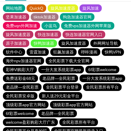
网站地图
QuickQ
旋风加速度器
旋风加速
坚果加速器
tiktok加速器
狗急加速器官网
免费vqn外网加速
小蓝鸟
免费vps加速器外网苹果版
旋风加速度器
快连加速器
快连加速器官网入口
原子加速器
快鸭加速器
旋风加速度器
外网网址导航
软件中心
雷霆加速
狂飙加速器
哔咔漫画
快鸭VPN
海外npv加速器官网
全民彩票下载大全官网
彩神Vl购彩大厅
一分大发系统彩票app
6f彩票welcome
免费送彩金68元
老品牌—全民彩票
一分大发系统彩票app
老品牌—全民彩票
全民彩票平台登录
全民彩票所有平台
全民彩票安卓版
新人送29元彩金平台
顶级彩票app官方网站
顶级彩票app官方网站
6f彩票welcome
老品牌—全民彩票
welcome盈彩购彩大厅广东
全民彩票所有平台