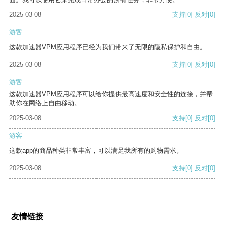
2025-03-08
支持
[0]
反对
[0]
游客
这款加速器VPM应用程序已经为我们带来了无限的隐私保护和自由。
2025-03-08
支持
[0]
反对
[0]
游客
这款加速器VPM应用程序可以给你提供最高速度和安全性的连接，并帮
助你在网络上自由移动。
2025-03-08
支持
[0]
反对
[0]
游客
这款app的商品种类非常丰富，可以满足我所有的购物需求。
2025-03-08
支持
[0]
反对
[0]
友情链接