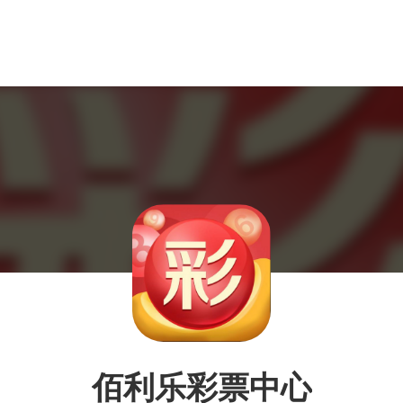
佰利乐彩票中心