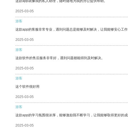
这款app就像我的私人助理，随时随地为我的办公提供帮助。
2025-03-05
游客
这款app的客服非常专业，遇到问题总是能够及时解决，让我能够安心工作
2025-03-05
游客
这款软件的售后服务非常好，遇到问题都能得到及时解决。
2025-03-05
游客
这个软件很好用
2025-03-05
游客
这款app的学习氛围很浓厚，能够激励我不断学习，让我能够取得更好的成
2025-03-05