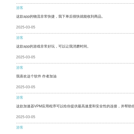
游客
这款app的物流非常快捷，我下单后很快就能收到商品。
2025-03-05
游客
这款app的游戏非常好玩，可以让我消磨时间。
2025-03-05
游客
我喜欢这个软件 作者加油
2025-03-05
游客
这款加速器VPM应用程序可以给你提供最高速度和安全性的连接，并帮助
2025-03-05
游客