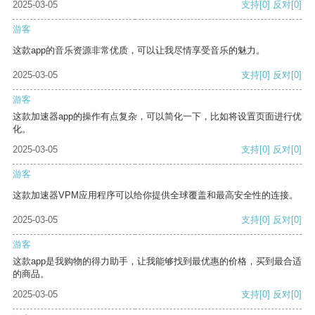
2025-03-05
支持
[0]
反对
[0]
游客
这款app的音乐资源非常优质，可以让我尽情享受音乐的魅力。
2025-03-05
支持
[0]
反对
[0]
游客
这款加速器app的操作有点复杂，可以简化一下，比如将设置页面进行优
化。
2025-03-05
支持
[0]
反对
[0]
游客
这款加速器VPM应用程序可以给你提供全球覆盖和最高安全性的连接。
2025-03-05
支持
[0]
反对
[0]
游客
这款app是我购物的得力助手，让我能够找到最优惠的价格，买到最合适
的商品。
2025-03-05
支持
[0]
反对
[0]