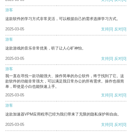
游客
这款软件的学习方式非常灵活，可以根据自己的需求选择学习方式。
2025-03-05
支持
[0]
反对
[0]
游客
这款游戏的音乐非常优美，听了让人心旷神怡。
2025-03-05
支持
[0]
反对
[0]
游客
我一直在寻找一款功能强大、操作简单的办公软件，终于找到了它。这
款软件的功能非常强大，可以满足我日常办公的所有需求。操作也很简
单，即使是小白也能快速上手。
2025-03-05
支持
[0]
反对
[0]
游客
这款加速器VPM应用程序已经为我们带来了无限的隐私保护和自由。
2025-03-05
支持
[0]
反对
[0]