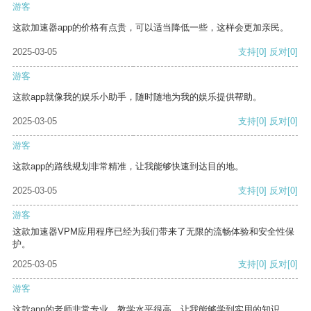
游客
这款加速器app的价格有点贵，可以适当降低一些，这样会更加亲民。
2025-03-05
支持
[0]
反对
[0]
游客
这款app就像我的娱乐小助手，随时随地为我的娱乐提供帮助。
2025-03-05
支持
[0]
反对
[0]
游客
这款app的路线规划非常精准，让我能够快速到达目的地。
2025-03-05
支持
[0]
反对
[0]
游客
这款加速器VPM应用程序已经为我们带来了无限的流畅体验和安全性保
护。
2025-03-05
支持
[0]
反对
[0]
游客
这款app的老师非常专业，教学水平很高，让我能够学到实用的知识。