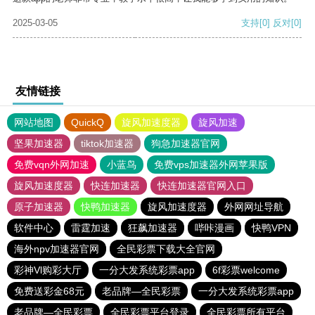
2025-03-05
支持
[0]
反对
[0]
友情链接
网站地图
QuickQ
旋风加速度器
旋风加速
坚果加速器
tiktok加速器
狗急加速器官网
免费vqn外网加速
小蓝鸟
免费vps加速器外网苹果版
旋风加速度器
快连加速器
快连加速器官网入口
原子加速器
快鸭加速器
旋风加速度器
外网网址导航
软件中心
雷霆加速
狂飙加速器
哔咔漫画
快鸭VPN
海外npv加速器官网
全民彩票下载大全官网
彩神Vl购彩大厅
一分大发系统彩票app
6f彩票welcome
免费送彩金68元
老品牌—全民彩票
一分大发系统彩票app
老品牌—全民彩票
全民彩票平台登录
全民彩票所有平台