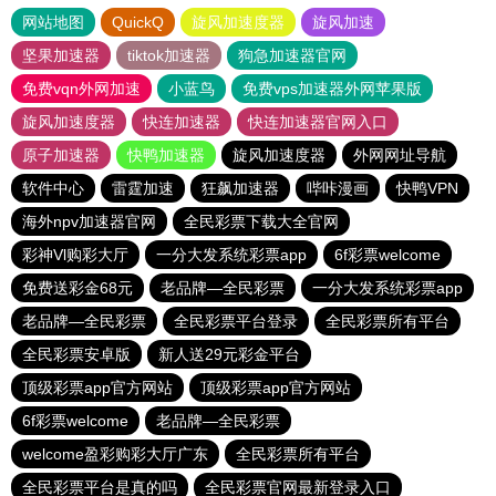
网站地图
QuickQ
旋风加速度器
旋风加速
坚果加速器
tiktok加速器
狗急加速器官网
免费vqn外网加速
小蓝鸟
免费vps加速器外网苹果版
旋风加速度器
快连加速器
快连加速器官网入口
原子加速器
快鸭加速器
旋风加速度器
外网网址导航
软件中心
雷霆加速
狂飙加速器
哔咔漫画
快鸭VPN
海外npv加速器官网
全民彩票下载大全官网
彩神Vl购彩大厅
一分大发系统彩票app
6f彩票welcome
免费送彩金68元
老品牌—全民彩票
一分大发系统彩票app
老品牌—全民彩票
全民彩票平台登录
全民彩票所有平台
全民彩票安卓版
新人送29元彩金平台
顶级彩票app官方网站
顶级彩票app官方网站
6f彩票welcome
老品牌—全民彩票
welcome盈彩购彩大厅广东
全民彩票所有平台
全民彩票平台是真的吗
全民彩票官网最新登录入口