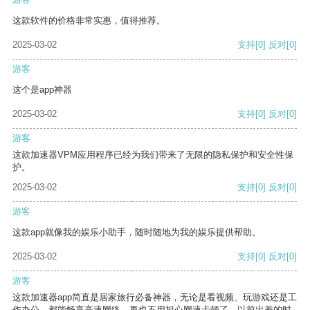
这款软件的价格非常实惠，值得推荐。
2025-03-02
支持
[0]
反对
[0]
游客
这个是app神器
2025-03-02
支持
[0]
反对
[0]
游客
这款加速器VPM应用程序已经为我们带来了无限的隐私保护和安全性保
护。
2025-03-02
支持
[0]
反对
[0]
游客
这款app就像我的娱乐小助手，随时随地为我的娱乐提供帮助。
2025-03-02
支持
[0]
反对
[0]
游客
这款加速器app简直是居家旅行必备神器，无论是看视频、玩游戏还是工
作办公，都能畅享高速网络，再也不用担心网速卡顿了。以前出差的时