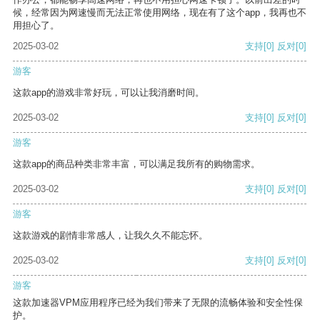
候，经常因为网速慢而无法正常使用网络，现在有了这个app，我再也不
用担心了。
2025-03-02
支持
[0]
反对
[0]
游客
这款app的游戏非常好玩，可以让我消磨时间。
2025-03-02
支持
[0]
反对
[0]
游客
这款app的商品种类非常丰富，可以满足我所有的购物需求。
2025-03-02
支持
[0]
反对
[0]
游客
这款游戏的剧情非常感人，让我久久不能忘怀。
2025-03-02
支持
[0]
反对
[0]
游客
这款加速器VPM应用程序已经为我们带来了无限的流畅体验和安全性保
护。