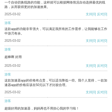
一个自动切换线路的功能，这样就可以根据网络情况自动选择最优的线
路，从而获得更好的加速效果。
2025-03-02
支持
[0]
反对
[0]
游客
这款app的功能非常强大，可以满足我所有的工作需求，让我能够在工作
中游刃有余。
2025-03-02
支持
[0]
反对
[0]
游客
超棒啊 好用
2025-03-02
支持
[0]
反对
[0]
游客
这款加速器app的价格有点贵，可以适当降低一些。我个人觉得，一款加
速器app的价格应该在50元以下才比较合理。
2025-03-02
支持
[0]
反对
[0]
游客
超级好用的加速器，妈妈再也不用担心我的学习啦！