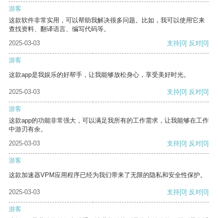
游客
这款软件非常实用，可以帮助我解决很多问题。比如，我可以使用它来
查找资料、翻译语言、编写代码等。
2025-03-03
支持
[0]
反对
[0]
游客
这款app是我娱乐的好帮手，让我能够放松身心，享受美好时光。
2025-03-03
支持
[0]
反对
[0]
游客
这款app的功能非常强大，可以满足我所有的工作需求，让我能够在工作
中游刃有余。
2025-03-03
支持
[0]
反对
[0]
游客
这款加速器VPM应用程序已经为我们带来了无限的隐私和安全性保护。
2025-03-03
支持
[0]
反对
[0]
游客