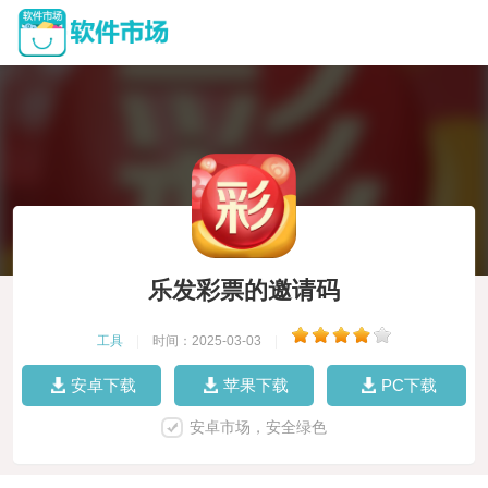
乐发彩票的邀请码
工具
|
时间：2025-03-03
|
安卓下载
苹果下载
PC下载
安卓市场，安全绿色