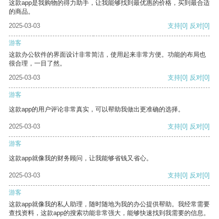
这款app是我购物的得力助手，让我能够找到最优惠的价格，买到最合适
的商品。
2025-03-03
支持
[0]
反对
[0]
游客
这款办公软件的界面设计非常简洁，使用起来非常方便。功能的布局也
很合理，一目了然。
2025-03-03
支持
[0]
反对
[0]
游客
这款app的用户评论非常真实，可以帮助我做出更准确的选择。
2025-03-03
支持
[0]
反对
[0]
游客
这款app就像我的财务顾问，让我能够省钱又省心。
2025-03-03
支持
[0]
反对
[0]
游客
这款app就像我的私人助理，随时随地为我的办公提供帮助。我经常需要
查找资料，这款app的搜索功能非常强大，能够快速找到我需要的信息。