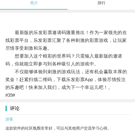
简介
排行
最新版的乐发彩票邀请码隆重推出！作为一家领先的在
线彩票平台，乐发彩票汇聚了各种刺激的彩票游戏，让玩家
尽情享受刺激和乐趣。
想要加入这个精彩的世界吗？只需输入最新版的邀请
码，你就能立即参与到各种吸引人的游戏中。
不仅能够体验到刺激的游戏玩法，还有机会赢取丰厚的
奖金！赶紧扫描二维码，下载乐发彩票App，体验尽情投注
的乐趣吧！快来加入我们，成为下一个幸运儿吧！。
#39#
评论
游客
这款软件的社区氛围非常好，可以与其他用户交流学习心得。